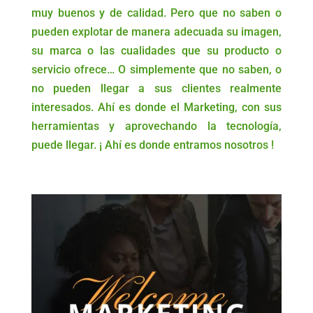
muy buenos y de calidad. Pero que no saben o
pueden explotar de manera adecuada su imagen,
su marca o las cualidades que su producto o
servicio ofrece… O simplemente que no saben, o
no pueden llegar a sus clientes realmente
interesados. Ahí es donde el Marketing, con sus
herramientas y aprovechando la tecnología,
puede llegar. ¡ Ahí es donde entramos nosotros !