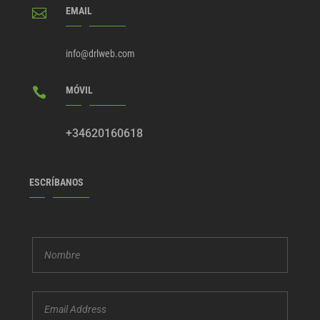
EMAIL

info@drlweb.com
MÓVIL

+34620160618
ESCRÍBANOS