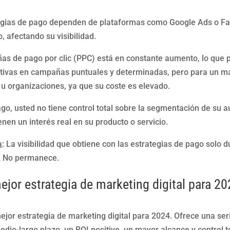
tegias de pago dependen de plataformas como Google Ads o F
, afectando su visibilidad.
añas de pago por clic (PPC) está en constante aumento, lo que
ctivas en campañas puntuales y determinadas, pero para un m
u organizaciones, ya que su coste es elevado.
ago, usted no tiene control total sobre la segmentación de su a
en un interés real en su producto o servicio.
a
: La visibilidad que obtiene con las estrategias de pago solo 
… No permanece.
jor estrategia de marketing digital para 2
mejor estrategia de marketing digital para 2024. Ofrece una se
edio-largo plazo, un ROI positivo, un mayor alcance y control to